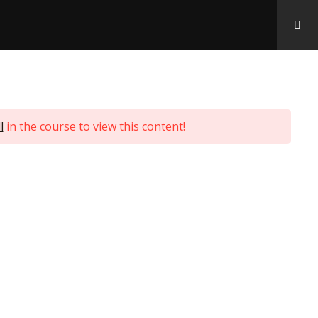
rabaja con Nosotros
Contactos
l
l
in the course to view this content!