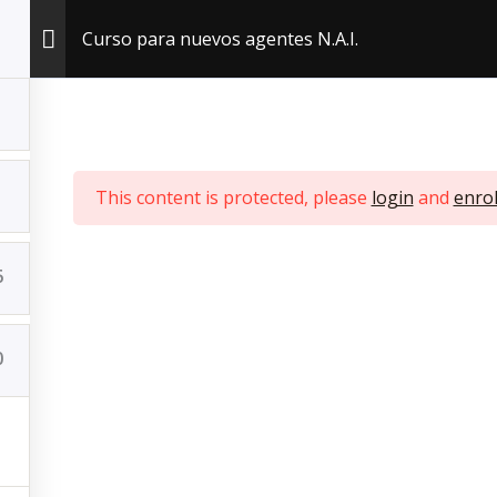
Inicio
Curso para nuevos agentes N.A.I.
Cotiza tu Seguro de Vida
Productos
T
© 2026 New Alliance International | Powered by New Alliance Internationa
This content is protected, please
login
and
enrol
6
0