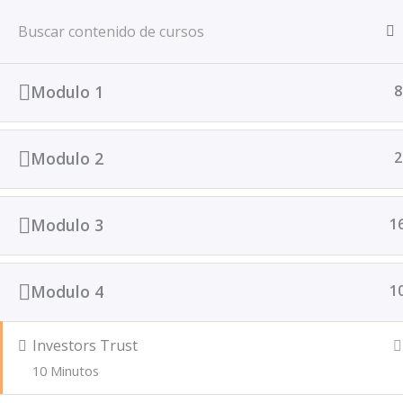
Ir
Inicio
Cursos
al
contenido
Modulo 1
8
Modulo 2
2
Modulo 3
1
Modulo 4
1
Investors Trust
10 Minutos